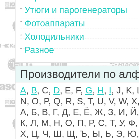
Утюги и парогенераторы
Фотоаппараты
Холодильники
Разное
Производители по ал
A
,
B
, C,
D
, E, F,
G
,
H
,
I
, J, K,
N, O, P, Q, R, S, T, U, V, W, X,
А, Б, В, Г, Д, Е, Ё, Ж, З, И, Й,
К, Л, М, Н, О, П, Р, С, Т, У, Ф,
Х, Ц, Ч, Ш, Щ, Ъ, Ы, Ь, Э, Ю,