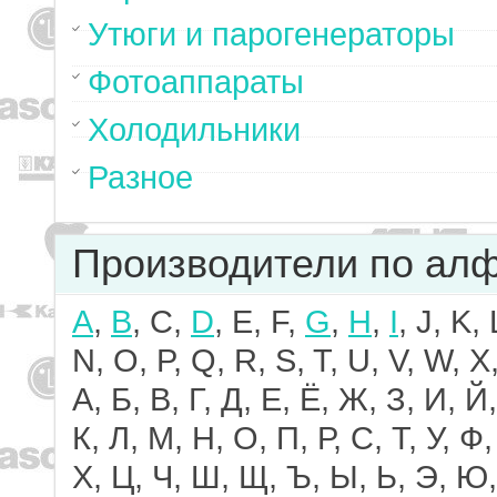
Утюги и парогенераторы
Фотоаппараты
Холодильники
Разное
Производители по ал
A
,
B
, C,
D
, E, F,
G
,
H
,
I
, J, K,
N, O, P, Q, R, S, T, U, V, W, X,
А, Б, В, Г, Д, Е, Ё, Ж, З, И, Й,
К, Л, М, Н, О, П, Р, С, Т, У, Ф,
Х, Ц, Ч, Ш, Щ, Ъ, Ы, Ь, Э, Ю,