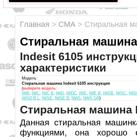
Главная
>
СМА
>
Стиральная ма
Стиральная машина 
Indesit 6105 инструк
характеристики
Модель:
Стиральная машина Indesit 6105 инструкция
(
выберите модель
:
IWB
,
IWC
,
IWC B
,
IWD
,
IWDC
,
IWE
,
IWE B
,
IWSB
,
IWSC
,
IWS
IWSD B L
,
IWSE
,
IWSE B
,
NWS
,
NWS GR
)
Стиральная машина I
Данная стиральная машинк
функциями, она хорошо о