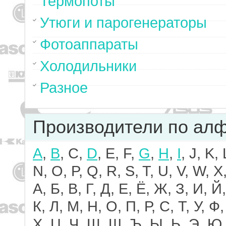
Термопоты
Утюги и парогенераторы
Фотоаппараты
Холодильники
Разное
Производители по ал
A
,
B
, C,
D
, E, F,
G
,
H
,
I
, J, K,
N, O, P, Q, R, S, T, U, V, W, X,
А, Б, В, Г, Д, Е, Ё, Ж, З, И, Й,
К, Л, М, Н, О, П, Р, С, Т, У, Ф,
Х, Ц, Ч, Ш, Щ, Ъ, Ы, Ь, Э, Ю,