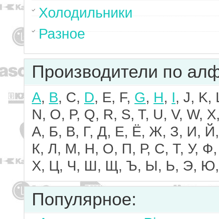
Холодильники
Разное
Производители по ал
A
,
B
, C,
D
, E, F,
G
,
H
,
I
, J, K,
N, O, P, Q, R, S, T, U, V, W, X,
А, Б, В, Г, Д, Е, Ё, Ж, З, И, Й,
К, Л, М, Н, О, П, Р, С, Т, У, Ф,
Х, Ц, Ч, Ш, Щ, Ъ, Ы, Ь, Э, Ю,
Популярное: