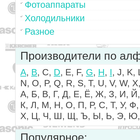
Фотоаппараты
Холодильники
Разное
Производители по ал
A
,
B
, C,
D
, E, F,
G
,
H
,
I
, J, K,
N, O, P, Q, R, S, T, U, V, W, X,
А, Б, В, Г, Д, Е, Ё, Ж, З, И, Й,
К, Л, М, Н, О, П, Р, С, Т, У, Ф,
Х, Ц, Ч, Ш, Щ, Ъ, Ы, Ь, Э, Ю,
Популярное: