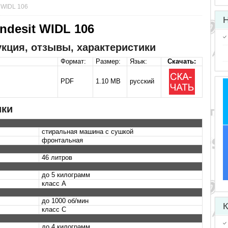
 WIDL 106
Н
ndesit WIDL 106
рукция, отзывы, характеристики
Формат:
Размер:
Язык:
Скачать:
PDF
1.10 MB
русский
ики
стиральная машина с сушкой
фронтальная
46 литров
до 5 килограмм
класс A
до 1000 об/мин
К
класс C
до 4 килограмм