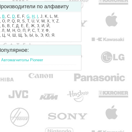
роизводители по алфавиту
,
B
, C,
D
, E, F,
G
,
H
,
I
, J, K, L, M,
, O, P, Q, R, S, T, U, V, W, X, Y, Z.
, Б, В, Г, Д, Е, Ё, Ж, З, И, Й,
, Л, М, Н, О, П, Р, С, Т, У, Ф,
, Ц, Ч, Ш, Щ, Ъ, Ы, Ь, Э, Ю, Я.
опулярное:
Автомагнитолы Pioneer