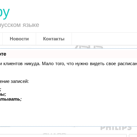
ру
русском языке
Новости
Контакты
оте
си клиентов никуда. Мало того, что нужно видеть свое распис
ение записей:
;
ты;
батывать;