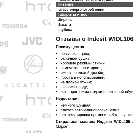
Питание
Класс энергопотребления
Габариты и вес
Ширина
Высота
Глубина
Отзывы о Indesit WIDL10
Преимущества
:
невысокая цена;
отличная сушка;
хорошие режимы стирки;
замечательно стирает;
имеет неплохой дизайн;
проста в использовании;
не плохой отжим;
экономит воду;
есть программа стирки спортивной обув
Недостатки:
немного шумная;
плохая автобалансировка белья;
нет регулировки времени работы сушки
Стиральная машина Индезит WIDL106
Маркет.