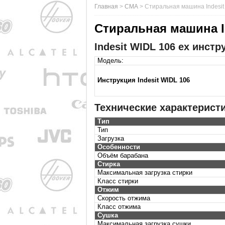
Главная
>
СМА
>
Стиральная машина Indesit
Стиральная машина I
Indesit WIDL 106 ex инст
Модель:
Инструкция Indesit WIDL 106
Технические характерист
Тип
Тип
Загрузка
Особенности
Объём барабана
Стирка
Максимальная загрузка стирки
Класс стирки
Отжим
Скорость отжима
Класс отжима
Сушка
Максимальная загрузка сушки