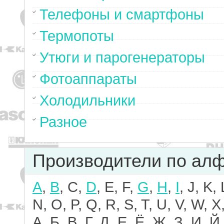
Телефоны и смартфоны
Термопоты
Утюги и парогенераторы
Фотоаппараты
Холодильники
Разное
Производители по ал
A
,
B
, C,
D
, E, F,
G
,
H
,
I
, J, K,
N, O, P, Q, R, S, T, U, V, W, X,
А, Б, В, Г, Д, Е, Ё, Ж, З, И, Й,