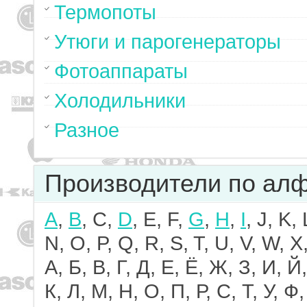
Термопоты
Утюги и парогенераторы
Фотоаппараты
Холодильники
Разное
Производители по ал
A
,
B
, C,
D
, E, F,
G
,
H
,
I
, J, K,
N, O, P, Q, R, S, T, U, V, W, X,
А, Б, В, Г, Д, Е, Ё, Ж, З, И, Й,
К, Л, М, Н, О, П, Р, С, Т, У, Ф,